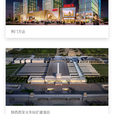
荆⻔万达
陕西西安⽕⻋站扩建项⽬