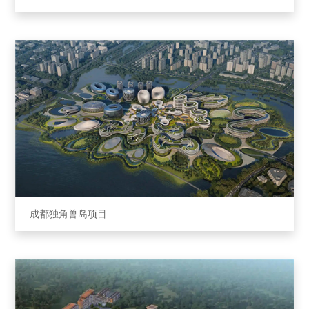
成都独⻆兽岛项⽬