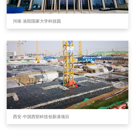
河南·洛阳国家⼤学科技园
西安·中国西部科技创新港项⽬