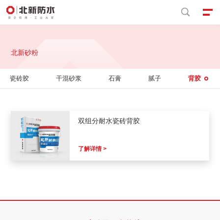


北新砂粉
瓷砖胶
干混砂浆
石膏
腻子
背胶
双组分耐水瓷砖背胶
了解详情 >