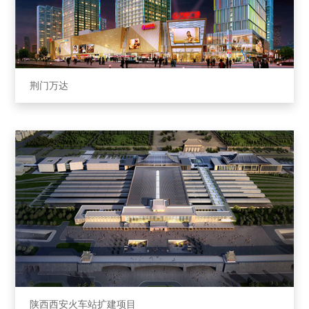
荆⻔万达
陕西西安⽕⻋站扩建项⽬