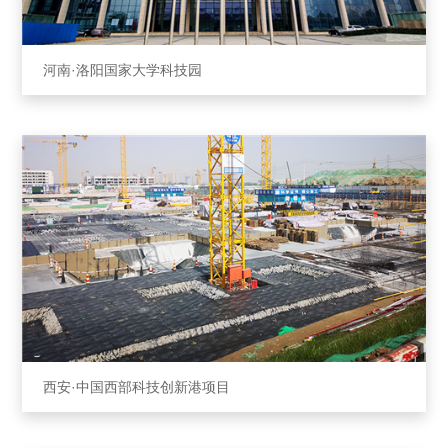
河南·洛阳国家⼤学科技园
西安·中国西部科技创新港项⽬