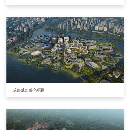
成都独⻆兽岛项⽬