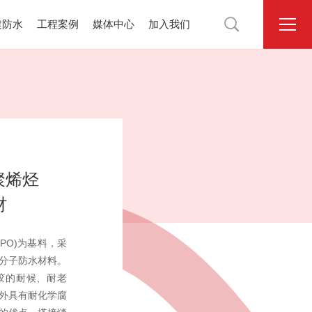

建防水
工程案例
媒体中心
加入我们
聚烯烃
材
PO)为基料，采
分子防水材料。
胶的耐候、耐老
外具有耐化学腐