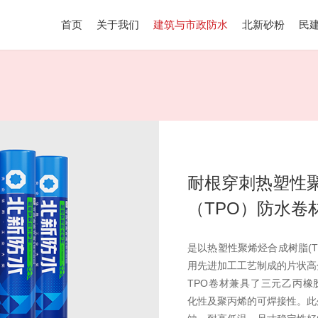
首页
关于我们
建筑与市政防水
北新砂粉
民
耐根穿刺热塑性
（TPO）防水卷
是以热塑性聚烯烃合成树脂(T
用先进加工工艺制成的片状高
TPO卷材兼具了三元乙丙橡
化性及聚丙烯的可焊接性。此